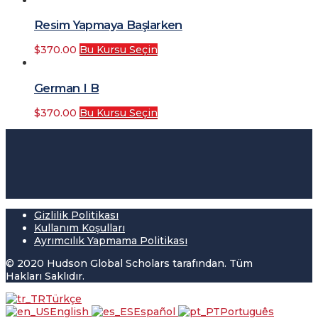
Resim Yapmaya Başlarken
$
370.00
Bu Kursu Seçin
German I B
$
370.00
Bu Kursu Seçin
Gizlilik Politikası
Kullanım Koşulları
Ayrımcılık Yapmama Politikası
© 2020 Hudson Global Scholars tarafından. Tüm
Hakları Saklıdır.
Türkçe
English
Español
Português