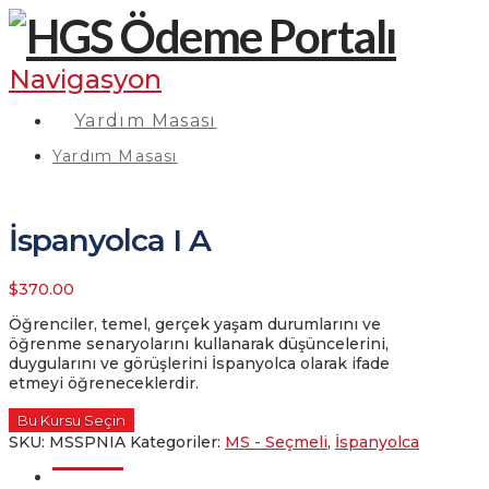
Navigasyon
Yardım Masası
Yardım Masası
İspanyolca I A
$
370.00
Öğrenciler, temel, gerçek yaşam durumlarını ve
öğrenme senaryolarını kullanarak düşüncelerini,
duygularını ve görüşlerini İspanyolca olarak ifade
etmeyi öğreneceklerdir.
Bu Kursu Seçin
SKU:
MSSPNIA
Kategoriler:
MS - Seçmeli
,
İspanyolca
Açıklama