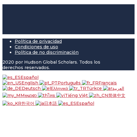
Política de privacidad
Condiciones de uso
Política de no discriminación
2020 por Hudson Global Scholars. Todos los
derechos reservados.
Español
English
Português
Français
Deutsch
Ελληνικά
Türkçe
العربية
ဗမာစာ
ไทย
Tiếng Việt
简体中文
한국어
日本語
Español