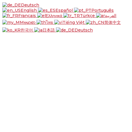
Deutsch
English
Español
Português
Français
Ελληνικά
Türkçe
العربية
ဗမာစာ
ไทย
Tiếng Việt
简体中文
한국어
日本語
Deutsch